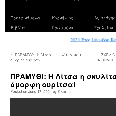
Προτεινόμενα
Κορνήλιος
Αξιολόγησ
Βιβλία
Γραμμένος
Σχολείου
2021 Έτος Ιάκωβου Κα
←
ΠΑΡΑΜΥΘΙ: Η Λίτσα η σκυλίτσα με την
ΣΧΕΔΙΟ
όμορφη ουρίτσα!
ΑΞΙΟΛΟΓ
ΠΡΑΜΥΘΙ: Η Λίτσα η σκυλίτ
όμορφη ουρίτσα!
Posted on
June 17, 2024
by
KKarras