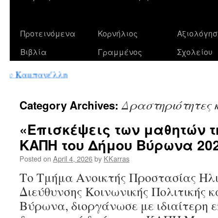
Προτεινόμενα
Κορνήλιος
Αξιολόγησ
Βιβλία
Γραμμένος
Σχολείου
υ Καμπανέλλη
Δραστηριότητες 
Category Archives:
«Επισκέψεις των μαθητών τη
ΚΑΠΗ του Δήμου Βύρωνα 202
Posted on
April 4, 2026
by
KKarras
Το Τμήμα Ανοικτής Προστασίας Ηλι
Διεύθυνσης Κοινωνικής Πολιτικής κ
Βύρωνα, διοργάνωσε με ιδιαίτερη 